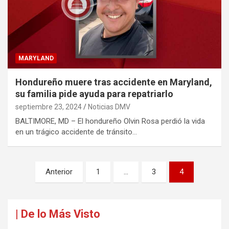
MARYLAND
Hondureño muere tras accidente en Maryland,
su familia pide ayuda para repatriarlo
septiembre 23, 2024
Noticias DMV
BALTIMORE, MD – El hondureño Olvin Rosa perdió la vida
en un trágico accidente de tránsito…
Paginación
Anterior
1
…
3
4
de
entradas
| De lo Más Visto