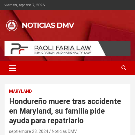
Saltar
viernes, agosto 7, 2026
al
contenido
MARYLAND
Hondureño muere tras accidente
en Maryland, su familia pide
ayuda para repatriarlo
septiembre 23, 2024
Noticias DMV