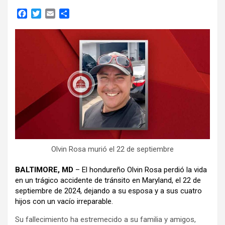
F
T
E
C
a
w
m
o
c
i
a
m
e
t
i
p
b
t
l
a
o
e
r
o
r
t
k
i
r
Olvin Rosa murió el 22 de septiembre
BALTIMORE, MD
– El hondureño Olvin Rosa perdió la vida
en un trágico accidente de tránsito en Maryland, el 22 de
septiembre de 2024, dejando a su esposa y a sus cuatro
hijos con un vacío irreparable.
Su fallecimiento ha estremecido a su familia y amigos,