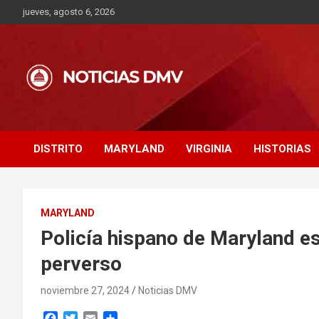
Saltar
jueves, agosto 6, 2026
al
contenido
DISTRITO
MARYLAND
VIRGINIA
HISTORIAS
MARYLAND
Policía hispano de Maryland e
perverso
noviembre 27, 2024
Noticias DMV
F
T
E
C