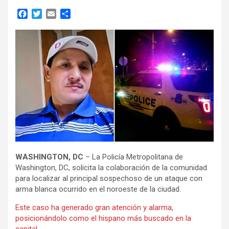
F
T
E
C
a
w
m
o
c
i
a
m
e
t
i
p
b
t
l
a
o
e
r
o
r
t
k
i
r
WASHINGTON, DC
– La Policía Metropolitana de
Washington, DC, solicita la colaboración de la comunidad
para localizar al principal sospechoso de un ataque con
arma blanca ocurrido en el noroeste de la ciudad.
Este caso ha generado gran atención y alarma,
posicionándolo como el hispano más buscado en la
capital.