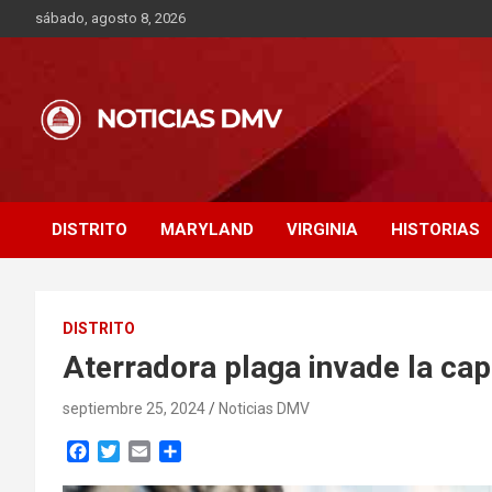
Saltar
sábado, agosto 8, 2026
al
contenido
DISTRITO
MARYLAND
VIRGINIA
HISTORIAS
DISTRITO
Aterradora plaga invade la ca
septiembre 25, 2024
Noticias DMV
F
T
E
C
a
w
m
o