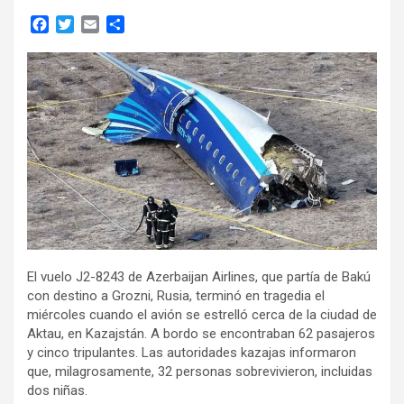
F
T
E
C
a
w
m
o
c
i
a
m
e
t
i
p
b
t
l
a
o
e
r
o
r
t
k
i
r
El vuelo J2-8243 de Azerbaijan Airlines, que partía de Bakú
con destino a Grozni, Rusia, terminó en tragedia el
miércoles cuando el avión se estrelló cerca de la ciudad de
Aktau, en Kazajstán. A bordo se encontraban 62 pasajeros
y cinco tripulantes. Las autoridades kazajas informaron
que, milagrosamente, 32 personas sobrevivieron, incluidas
dos niñas.