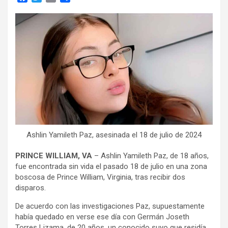
a
w
m
o
c
i
a
m
e
t
i
p
b
t
l
a
o
e
r
o
r
t
k
i
r
Ashlin Yamileth Paz, asesinada el 18 de julio de 2024
PRINCE WILLIAM, VA
– Ashlin Yamileth Paz, de 18 años,
fue encontrada sin vida el pasado 18 de julio en una zona
boscosa de Prince William, Virginia, tras recibir dos
disparos.
De acuerdo con las investigaciones Paz, supuestamente
había quedado en verse ese día con Germán Joseth
Torres Lizama, de 20 años, un conocido suyo que residía