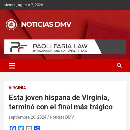
Saltar
viernes, agosto 7, 2026
al
contenido
VIRGINIA
Esta joven hispana de Virginia,
terminó con el final más trágico
septiembre 26, 2024
Noticias DMV
F
T
E
C