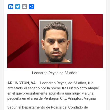
F
T
E
C
a
w
m
o
c
i
a
m
e
t
i
p
b
t
l
a
o
e
r
o
r
t
k
i
r
Leonardo Reyes de 23 años.
ARLINGTON, VA –
Leonardo Reyes, de 23 años, fue
arrestado el sábado por la noche tras un violento ataque
en el que presuntamente apuñaló a una mujer y a una
pequeña en el área de Pentagon City, Arlington, Virginia.
Según el Departamento de Policía del Condado de