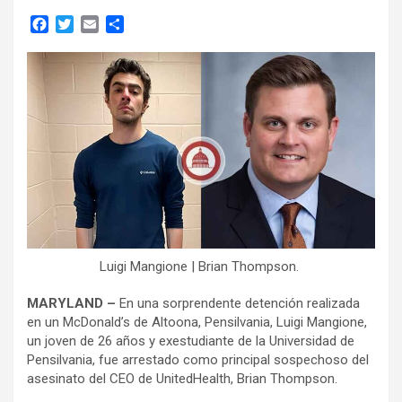
F
T
E
C
a
w
m
o
c
i
a
m
e
t
i
p
b
t
l
a
o
e
r
o
r
t
k
i
r
Luigi Mangione | Brian Thompson.
MARYLAND –
En una sorprendente detención realizada
en un McDonald’s de Altoona, Pensilvania, Luigi Mangione,
un joven de 26 años y exestudiante de la Universidad de
Pensilvania, fue arrestado como principal sospechoso del
asesinato del CEO de UnitedHealth, Brian Thompson.