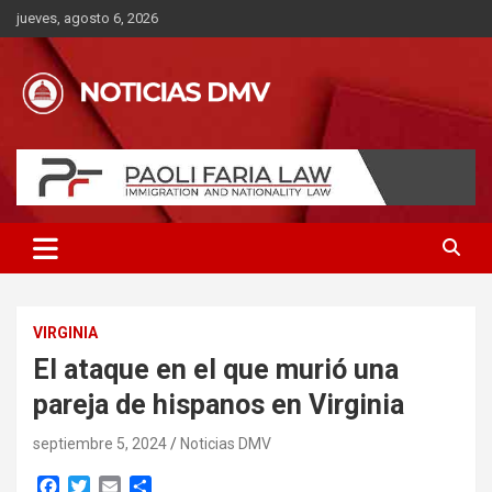
Saltar
jueves, agosto 6, 2026
al
contenido
VIRGINIA
El ataque en el que murió una
pareja de hispanos en Virginia
septiembre 5, 2024
Noticias DMV
F
T
E
C