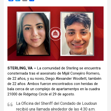
a
w
m
o
c
i
a
m
e
t
i
p
b
t
l
a
o
e
r
o
r
t
k
i
r
STERLING, VA –
La comunidad de Sterling se encuentra
consternada tras el asesinato de Mijál Conejéro Romero,
de 22 años, y su novio, Diego Alexander Woollett, también
de 22 años. Ambos fueron encontrados con heridas de
bala cerca de un complejo de apartamentps en la cuadra
21000 de Ridgetop Circle el 29 de agosto.
La Oficina del Sheriff del Condado de Loudoun
recibió una llamada alrededor de las 4:30 a.m.