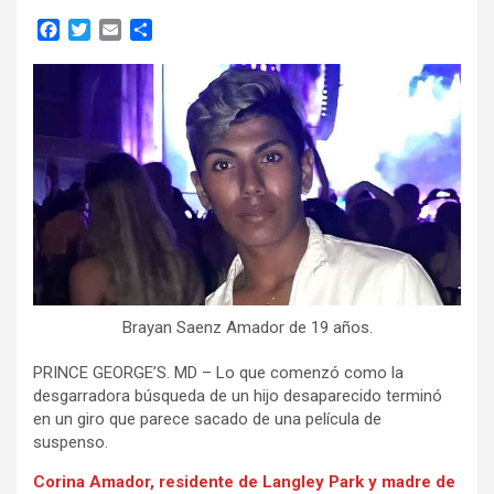
F
T
E
C
a
w
m
o
c
i
a
m
e
t
i
p
b
t
l
a
o
e
r
o
r
t
k
i
r
Brayan Saenz Amador de 19 años.
PRINCE GEORGE’S. MD – Lo que comenzó como la
desgarradora búsqueda de un hijo desaparecido terminó
en un giro que parece sacado de una película de
suspenso.
Corina Amador, residente de Langley Park y madre de