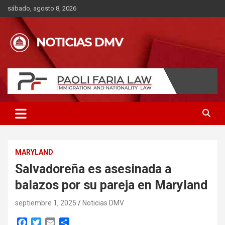
Saltar
sábado, agosto 8, 2026
al
contenido
MARYLAND
Salvadoreña es asesinada a
balazos por su pareja en Maryland
septiembre 1, 2025
Noticias DMV
F
T
E
C