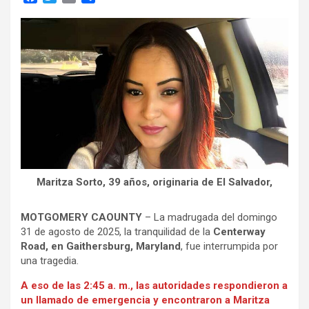
a
w
m
o
c
i
a
m
e
t
i
p
b
t
l
a
o
e
r
o
r
t
k
i
r
Maritza Sorto, 39 años, originaria de El Salvador,
MOTGOMERY CAOUNTY
– La madrugada del domingo
31 de agosto de 2025, la tranquilidad de la
Centerway
Road, en Gaithersburg, Maryland
, fue interrumpida por
una tragedia.
A eso de las 2:45 a. m., las autoridades respondieron a
un llamado de emergencia y encontraron a Maritza