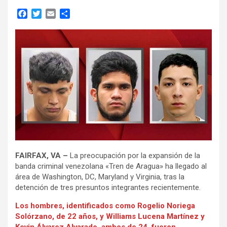
F
T
E
C
a
w
m
o
c
i
a
m
e
t
i
p
b
t
l
a
o
e
r
o
r
t
k
i
r
FAIRFAX, VA –
La preocupación por la expansión de la
banda criminal venezolana «Tren de Aragua» ha llegado al
área de Washington, DC, Maryland y Virginia, tras la
detención de tres presuntos integrantes recientemente.
Los hombres, identificados como Rogelio Noriega
Solórzano, de 22 años, y Williams Lucena Martínez y
Kevin Álvarez Alvarado, ambos de 24, fueron