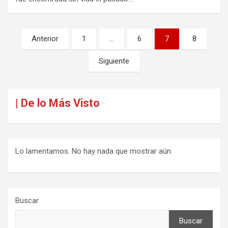
Paginación
Anterior
1
…
6
7
8
de
Siguiente
entradas
| De lo Más Visto
Lo lamentamos. No hay nada que mostrar aún.
Buscar
Buscar